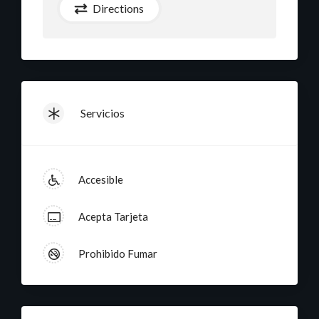
Directions
e
n
t
Servicios
a
Accesible
s
Acepta Tarjeta
Prohibido Fumar