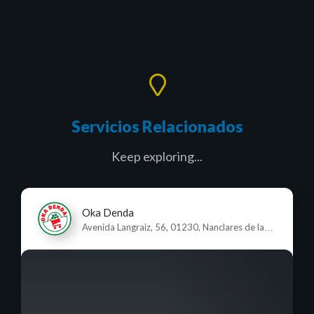
Servicios Relacionados
Keep exploring...
Oka Denda
Avenida Langraiz, 56, 01230, Nanclares de la
Oca