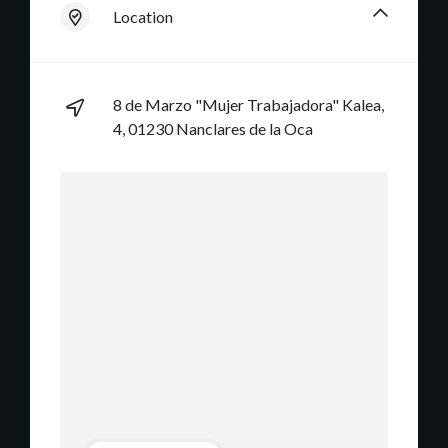
e
Location
h
8 de Marzo "Mujer Trabajadora" Kalea,
e
4, 01230 Nanclares de la Oca
r
r
a
m
i