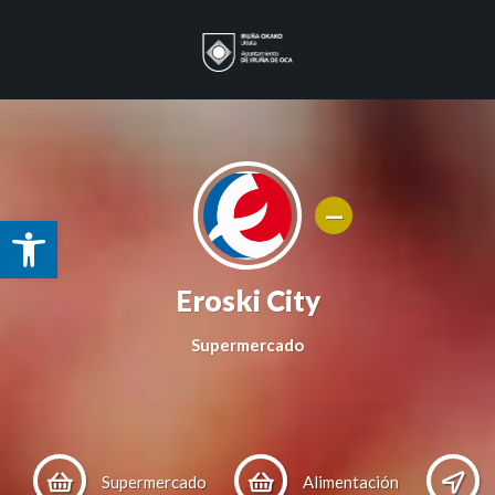
A
Eroski City
b
Supermercado
r
i
Supermercado
Alimentación