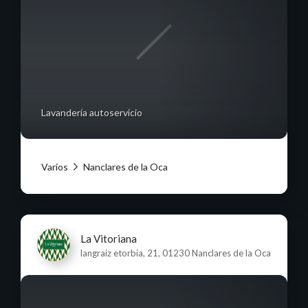
Lavandería autoservicio
Varios
Nanclares de la Oca
La Vitoriana
langraiz etorbia, 21, 01230 Nanclares de la Oca